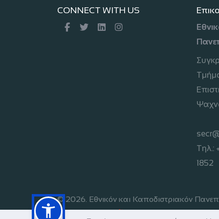
CONNECT WITH US
Επικ
Εθνικ
Πανε
Συγκ
Τμήμα
Επιστ
Ψαχν
secr@
Τηλ.:
1852
© 2026. Εθνικόν και Καποδιστριακόν Πανεπι
Development by
Bitamin
| Powered by
+B