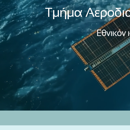
Τμήμα Αεροδια
Εθνικόν
..... ..... ..... ..... .....