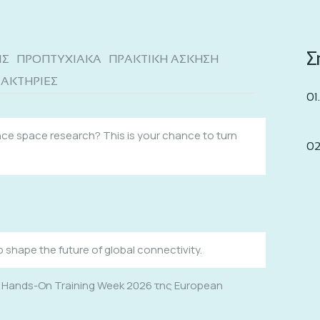
Σ
ΙΣ
ΠΡΟΠΤΥΧΙΑΚΑ
ΠΡΑΚΤΙΚΗ ΑΣΚΗΣΗ
ΑΚΤΗΡΙΕΣ
nce space research? This is your chance to turn
shape the future of global connectivity.
t Hands-On Training Week 2026 της European