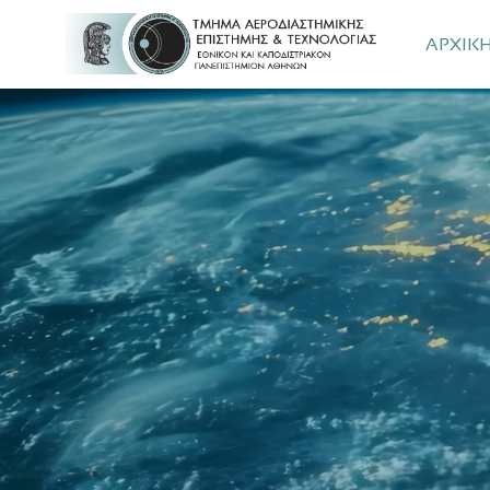
(An unexpected error occurred: #247644)
ΑΡΧΙΚ