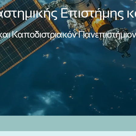
στημικής Επιστήμης κ
 και Καποδιστριακόν Πανεπιστήμιο