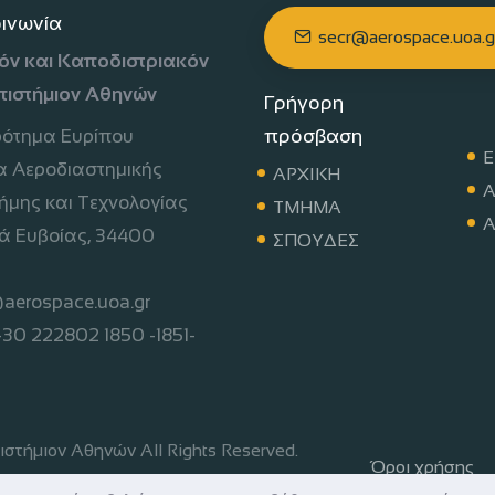
οινωνία
secr@aerospace.uoa.g
όν και Καποδιστριακόν
πιστήμιον Αθηνών
Γρήγορη
πρόσβαση
ρότημα Ευρίπου
Ε
 Αεροδιαστημικής
ΑΡΧΙΚΗ
Α
ήμης και Τεχνολογίας
ΤΜΗΜΑ
Α
ά Ευβοίας, 34400
ΣΠΟΥΔΕΣ
aerospace.uoa.gr
 +30 222802 1850 -1851-
στήμιον Αθηνών All Rights Reserved.
Όροι χρήσης
CM