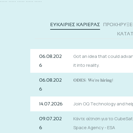
ΕΥΚΑΙΡΙΕΣ ΚΑΡΙΕΡΑΣ
ΠΡΟΚΗΡΥΞΕ
ΚΑΤΑΤ
Got an idea that could adva
06.08.202
it into reality.
6
𝐎𝐃𝐄𝐒: 𝐖𝐞'𝐫𝐞 𝐡𝐢𝐫𝐢𝐧𝐠!
06.08.202
6
Join OQ Technology and help 
14.07.2026
Κάντε αίτηση για το CubeSa
09.07.202
Space Agency - ESA
6