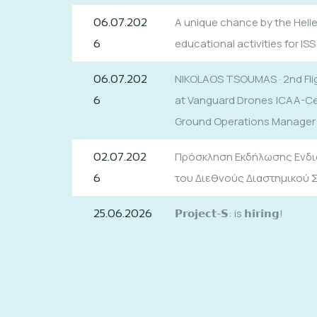
A unique chance by the Hell
06.07.202
educational activities for ISS
6
NIKOLAOS TSOUMAS · 2nd Flig
06.07.202
at Vanguard Drones |CAA-Certi
6
Ground Operations Manager 
Πρόσκληση Εκδήλωσης Ενδιαφ
02.07.202
του Διεθνούς Διαστημικού Σ
6
𝗣𝗿𝗼𝗷𝗲𝗰𝘁-𝗦: is 𝗵𝗶𝗿𝗶𝗻𝗴!
25.06.2026