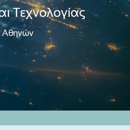
αι Τεχνολογίας
ν Αθηνών