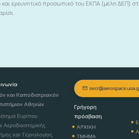
ό και ερευνητικό προσωπικό του ΕΚΠΑ (μέλη ΔΕΠ) στ
αρίσι.
οινωνία
secr@aerospace.uoa.g
όν και Καποδιστριακόν
πιστήμιον Αθηνών
Γρήγορη
πρόσβαση
ρότημα Ευρίπου
Ε
 Αεροδιαστημικής
ΑΡΧΙΚΗ
Α
ήμης και Τεχνολογίας
ΤΜΗΜΑ