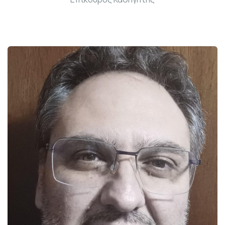
Γραφ: Β213Β