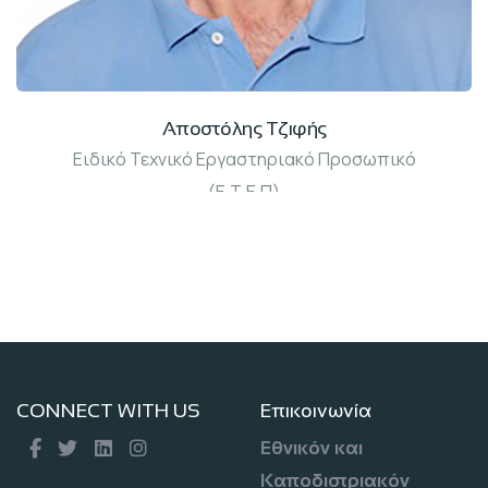
Αποστόλης Τζιφής
Ειδικό Τεχνικό Εργαστηριακό Προσωπικό
(Ε.Τ.Ε.Π)
CONNECT WITH US
Επικοινωνία
Εθνικόν και
Καποδιστριακόν