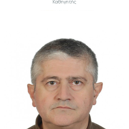
Καθηγητής
Γραφ: Β215