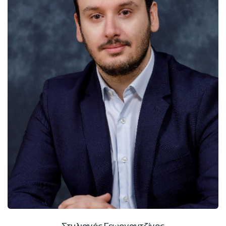
Στυλιανός Γεωργαντζίνος