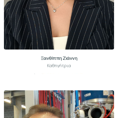
Ξανθίππη Ζιάννη
Καθηγήτρια
Γραφ: Β005