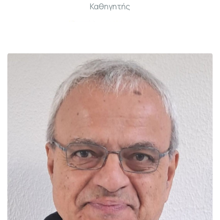
Καθηγητής
Γραφ: Β215-1