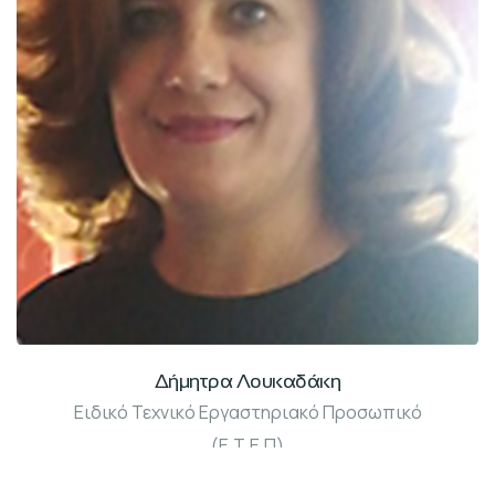
Δήμητρα Λουκαδάκη
Ειδικό Τεχνικό Εργαστηριακό Προσωπικό
(Ε.Τ.Ε.Π)