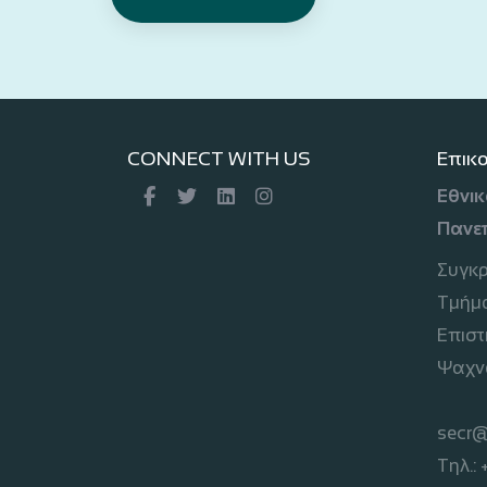
CONNECT WITH US
Επικ
Εθνικ
Πανε
Συγκ
Τμήμα
Επιστ
Ψαχν
secr@
Τηλ.: