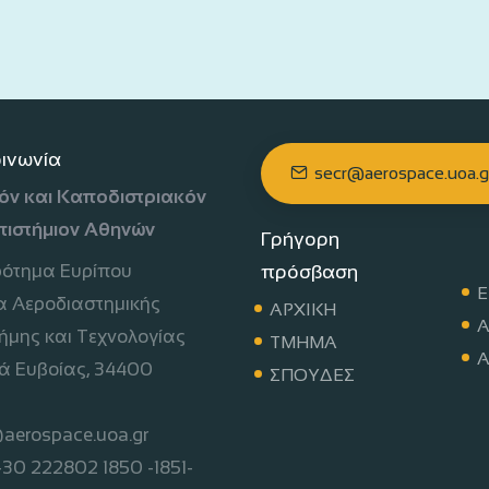
οινωνία
secr@aerospace.uoa.g
όν και Καποδιστριακόν
πιστήμιον Αθηνών
Γρήγορη
πρόσβαση
ρότημα Ευρίπου
Ε
 Αεροδιαστημικής
ΑΡΧΙΚΗ
Α
ήμης και Τεχνολογίας
ΤΜΗΜΑ
Α
ά Ευβοίας, 34400
ΣΠΟΥΔΕΣ
aerospace.uoa.gr
 +30 222802 1850 -1851-