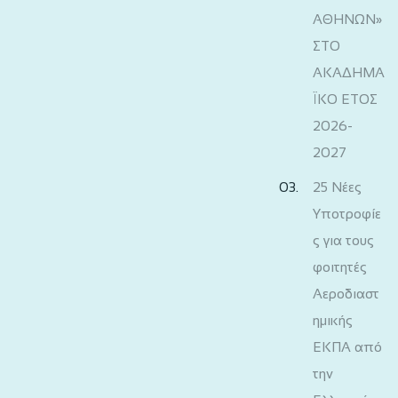
ΑΘΗΝΩΝ»
ΣΤΟ
ΑΚΑΔΗΜΑ
ΪΚΟ ΕΤΟΣ
2026-
2027
25 Νέες
Υποτροφίε
ς για τους
φοιτητές
Αεροδιαστ
ημικής
ΕΚΠΑ από
την