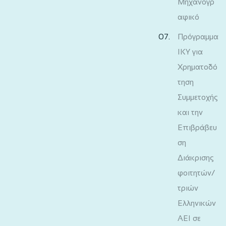
Μηχανογρ
αφικό
Πρόγραμμα
ΙΚΥ για
Χρηματοδό
τηση
Συμμετοχής
και την
Επιβράβευ
ση
Διάκρισης
φοιτητών/
τριών
Ελληνικών
ΑΕΙ σε