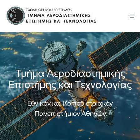
(An unexpected error occurred: #249773)
Τμήμα Αεροδιαστημικής
Επιστήμης και Τεχνολογίας
Εθνικόν και Καποδιστριακόν
Πανεπιστήμιον Αθηνών