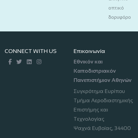
οπτικό
δορυφόρο
CONNECT WITH US
Επικοινωνία
Εθνικόν και
Καποδιστριακόν
Πανεπιστήμιον Αθηνών
Συγκρότημα Ευρίπου
Τμήμα Αεροδιαστημικής
Επιστήμης και
Τεχνολογίας
Ψαχνά Ευβοίας, 34400