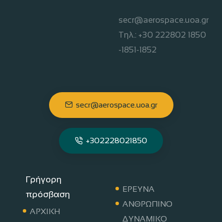
secr@aerospace.uoa.gr
Τηλ.: +30 222802 1850
-1851-1852
secr@aerospace.uoa.gr
+302228021850
Γρήγορη
ΕΡΕΥΝΑ
πρόσβαση
ΑΝΘΡΩΠΙΝΟ
ΑΡΧΙΚΗ
ΔΥΝΑΜΙΚΟ